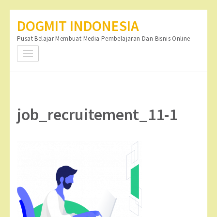
Lompat
DOGMIT INDONESIA
ke
Pusat Belajar Membuat Media Pembelajaran Dan Bisnis Online
konten
(Tekan
Enter)
job_recruitement_11-1