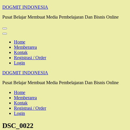
Lompat
DOGMIT INDONESIA
ke
Pusat Belajar Membuat Media Pembelajaran Dan Bisnis Online
konten
(Tekan
Enter)
Home
Memberarea
Kontak
Registrasi / Order
Login
DOGMIT INDONESIA
Pusat Belajar Membuat Media Pembelajaran Dan Bisnis Online
Home
Memberarea
Kontak
Registrasi / Order
Login
DSC_0022