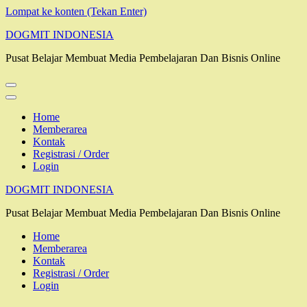
Lompat ke konten (Tekan Enter)
DOGMIT INDONESIA
Pusat Belajar Membuat Media Pembelajaran Dan Bisnis Online
Home
Memberarea
Kontak
Registrasi / Order
Login
DOGMIT INDONESIA
Pusat Belajar Membuat Media Pembelajaran Dan Bisnis Online
Home
Memberarea
Kontak
Registrasi / Order
Login