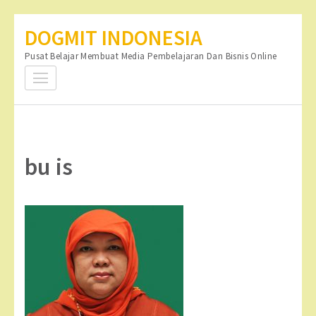
Lompat
DOGMIT INDONESIA
ke
Pusat Belajar Membuat Media Pembelajaran Dan Bisnis Online
konten
(Tekan
Enter)
bu is