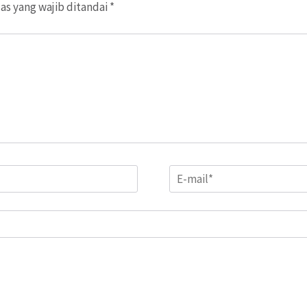
as yang wajib ditandai
*
Email
*