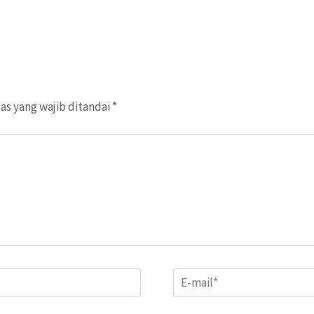
as yang wajib ditandai
*
Email
*