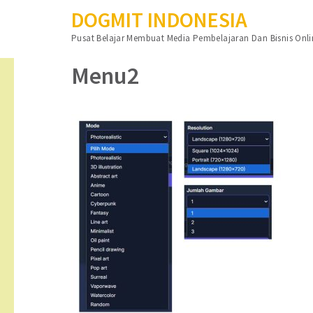
DOGMIT INDONESIA
Lompat
Pusat Belajar Membuat Media Pembelajaran Dan Bisnis Onli
ke
konten
Menu2
(Tekan
Enter)