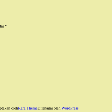
dai
*
ptakan oleh
Rara Theme
Ditenagai oleh
WordPress