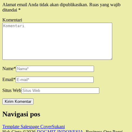
Alamat email Anda tidak akan dipublikasikan.
Ruas yang wajib
ditandai
*
Komentari
Name
*
Email
*
Situs Web
Navigasi pos
Template Salespage CoverSukani
Hak Cipta ©2026
DOGMIT INDONESIA
. Business One Page|