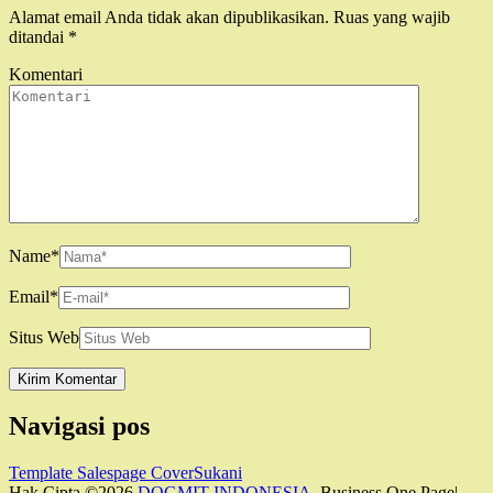
Alamat email Anda tidak akan dipublikasikan.
Ruas yang wajib
ditandai
*
Komentari
Name
*
Email
*
Situs Web
Navigasi pos
Template Salespage CoverSukani
Hak Cipta ©2026
DOGMIT INDONESIA
. Business One Page|