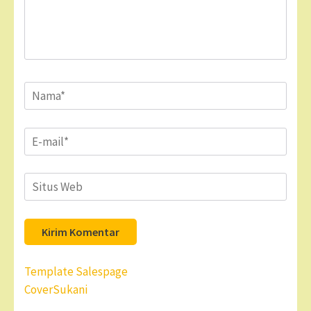
Name
*
Email
*
Situs
Web
Navigasi
Template Salespage
pos
CoverSukani