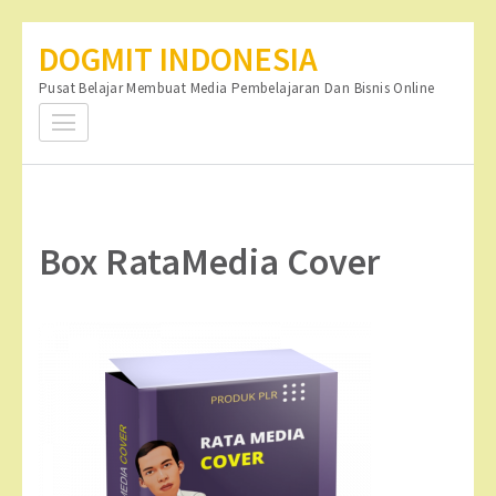
Lompat
DOGMIT INDONESIA
ke
Pusat Belajar Membuat Media Pembelajaran Dan Bisnis Online
konten
(Tekan
Enter)
Box RataMedia Cover