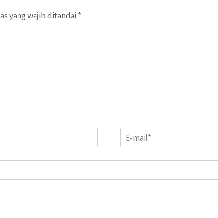
as yang wajib ditandai
*
Email
*