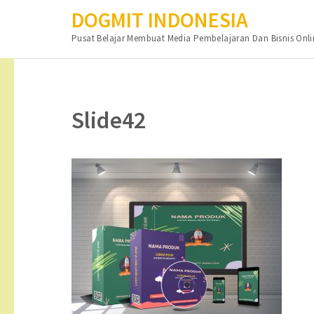
DOGMIT INDONESIA
Pusat Belajar Membuat Media Pembelajaran Dan Bisnis Onli
Lompat
ke
konten
Slide42
(Tekan
Enter)