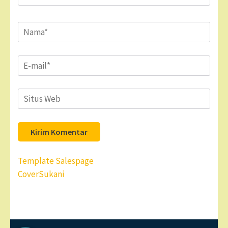
Name
*
Email
*
Situs
Web
Navigasi
Template Salespage
pos
CoverSukani