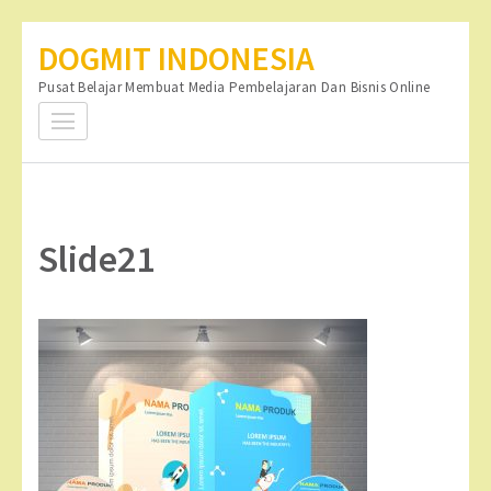
Lompat
DOGMIT INDONESIA
ke
Pusat Belajar Membuat Media Pembelajaran Dan Bisnis Online
konten
(Tekan
Enter)
Slide21