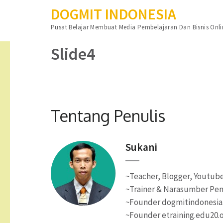
DOGMIT INDONESIA
Lompat
Pusat Belajar Membuat Media Pembelajaran Dan Bisnis Onli
ke
konten
Slide4
(Tekan
Enter)
Tentang Penulis
Sukani
~Teacher, Blogger, Youtube
~Trainer & Narasumber Pen
~Founder dogmitindonesi
~Founder etraining.edu20.