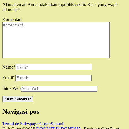
Alamat email Anda tidak akan dipublikasikan.
Ruas yang wajib
ditandai
*
Komentari
Name
*
Email
*
Situs Web
Navigasi pos
Template Salespage CoverSukani
Hak Cipta ©2026
DOGMIT INDONESIA
. Business One Page|