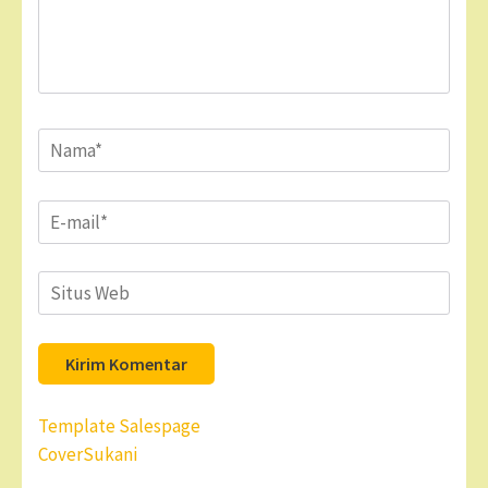
Name
*
Email
*
Situs
Web
Navigasi
Template Salespage
pos
CoverSukani