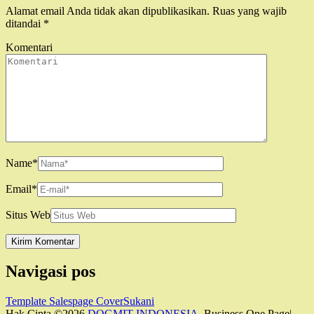
Alamat email Anda tidak akan dipublikasikan.
Ruas yang wajib
ditandai
*
Komentari
Name
*
Email
*
Situs Web
Navigasi pos
Template Salespage CoverSukani
Hak Cipta ©2026
DOGMIT INDONESIA
. Business One Page|