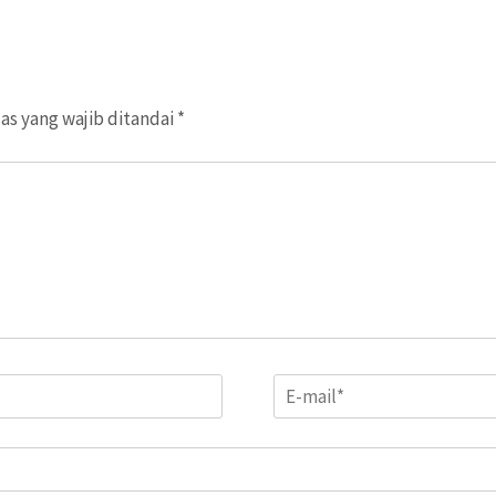
as yang wajib ditandai
*
Email
*