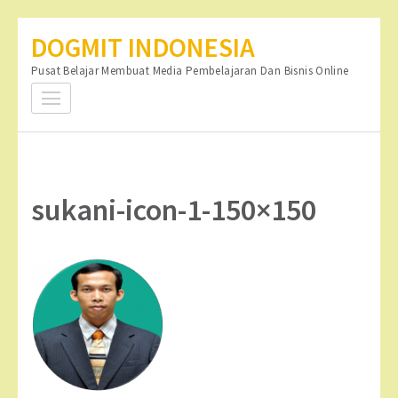
Lompat
DOGMIT INDONESIA
ke
Pusat Belajar Membuat Media Pembelajaran Dan Bisnis Online
konten
(Tekan
Enter)
sukani-icon-1-150×150