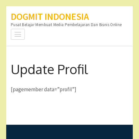
Lompat
DOGMIT INDONESIA
ke
Pusat Belajar Membuat Media Pembelajaran Dan Bisnis Online
konten
(Tekan
Enter)
Update Profil
[pagemember data=”profil”]