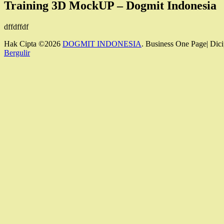
Training 3D MockUP – Dogmit Indonesia
dffdffdf
Hak Cipta ©2026
DOGMIT INDONESIA
. Business One Page| Dici
Bergulir