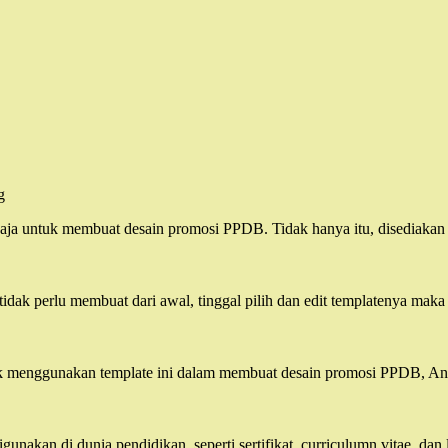
saja untuk membuat desain promosi PPDB. Tidak hanya itu, disediakan
idak perlu membuat dari awal, tinggal pilih dan edit templatenya maka
k menggunakan template ini dalam membuat desain promosi PPDB, Anda
unakan di dunia pendidikan, seperti sertifikat, curriculumn vitae, dan 